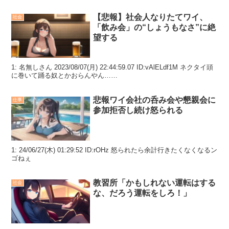
【悲報】社会人なりたてワイ、
社会
「飲み会」の“しょうもなさ”に絶
望する
1: 名無しさん 2023/08/07(月) 22:44:59.07 ID:vAlELdf1M ネクタイ頭
に巻いて踊る奴とかおらんやん……
悲報ワイ会社の呑み会や懇親会に
仕事
参加拒否し続け怒られる
1: 24/06/27(木) 01:29:52 ID:rOHz 怒られたら余計行きたくなくなるン
ゴねぇ
教習所「かもしれない運転はする
社会
な、だろう運転をしろ！」