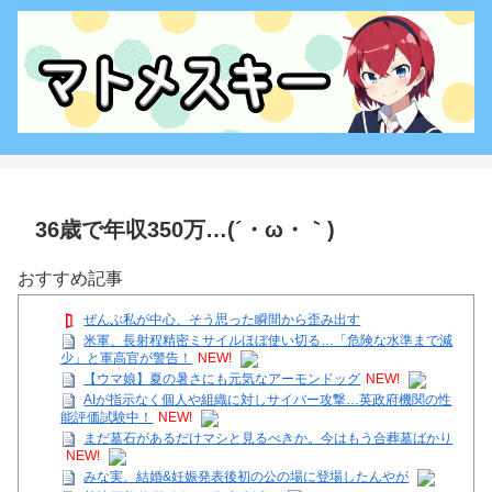
36歳で年収350万…(´・ω・｀)
おすすめ記事
ぜんぶ私が中心、そう思った瞬間から歪み出す
米軍、長射程精密ミサイルほぼ使い切る…「危険な水準まで減
少」と軍高官が警告！
NEW!
【ウマ娘】夏の暑さにも元気なアーモンドッグ
NEW!
AIが指示なく個人や組織に対しサイバー攻撃…英政府機関の性
能評価試験中！
NEW!
まだ墓石があるだけマシと見るべきか。今はもう合葬墓ばかり
NEW!
みな実、結婚&妊娠発表後初の公の場に登場したんやが