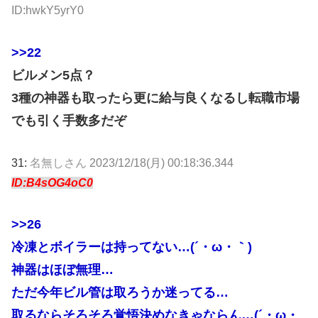
ID:hwkY5yrY0
>>22
ビルメン5点？
3種の神器も取ったら更に給与良くなるし転職市場
でも引く手数多だぞ
31:
名無しさん
2023/12/18(月) 00:18:36.344
ID:B4sOG4oC0
>>26
冷凍とボイラーは持ってない…(´・ω・｀)
神器はほぼ無理…
ただ今年ビル管は取ろうか迷ってる…
取るならそろそろ覚悟決めなきゃならん…(´・ω・