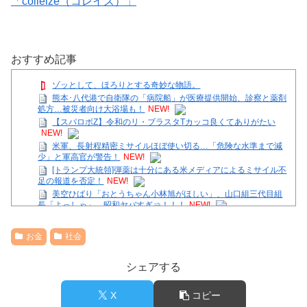
「colleize（コレイズ）」
おすすめ記事
ゾッとして、ほろりとする奇妙な物語。
熊本･八代港で自衛隊の「病院船」が医療提供開始、診察と薬剤
処方…被災者向け大浴場も！
NEW!
【スパロボZ】令和のリ・ブラスタTカッコ良くてありがたい
NEW!
米軍、長射程精密ミサイルほぼ使い切る…「危険な水準まで減
少」と軍高官が警告！
NEW!
[トランプ大統領]弾薬は十分にある米メディアによるミサイル不
足の報道を否定！
NEW!
美空ひばり「おとうちゃん小林旭がほしい」、山口組三代目組
長「よっしゃ」、昭和ヤバすぎ⇒！！！
NEW!
【画像】女さん「先に食べていいよ」って言ったら本当に食べ
ちゃった⇒結果ｗｗ
NEW!
お金
社会
中川朋美 １メートル越えの大迫力白おっぱい！！
【画像】底辺ユーチューバーだけど収益晒すわｗ
シェアする
【画像】女子アナさん、がっつり見えてるｗｗｗ
36歳の彼女と結婚したいのに、家族が猛反対。家族から信じら
れない言葉が飛び出した… 他
X
コピー