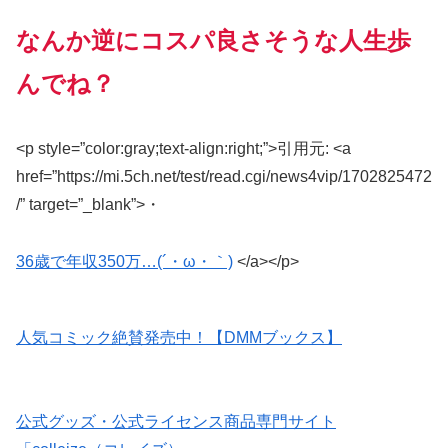
なんか逆にコスパ良さそうな人生歩
んでね？
<p style=”color:gray;text-align:right;”>引用元: <a
href=”https://mi.5ch.net/test/read.cgi/news4vip/1702825472
/” target=”_blank”>・
36歳で年収350万…(´・ω・｀)
</a></p>
人気コミック絶賛発売中！【DMMブックス】
公式グッズ・公式ライセンス商品専門サイト