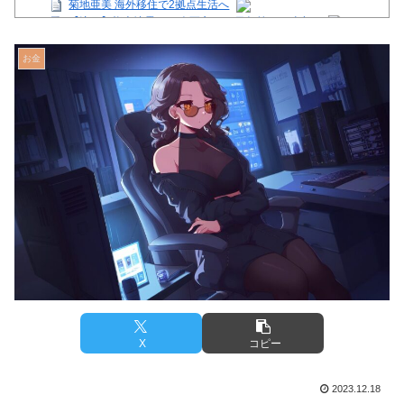
菊地亜美 海外移住で2拠点生活へ
【注目】熊本地震、28人死亡（30日午前6:30時点）
舌を絡ませて、唾液交換して── ちゅっちゅしながらの濃厚エ
ッ画像♪
お金
【芸能】星野真里さんの挑戦、暑さを心配する声続出!!!
【画像】イオンモール熊本の店内のビフォーアフターがこちら
Powered by livedoor 相互RSS
X
コピー
2023.12.18