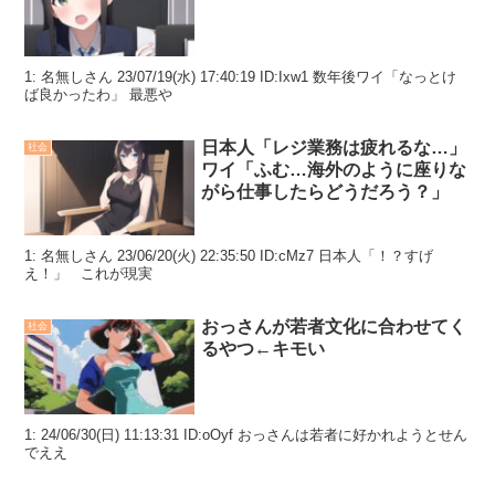
1: 名無しさん 23/07/19(水) 17:40:19 ID:Ixw1 数年後ワイ「なっとけ
ば良かったわ」 最悪や
日本人「レジ業務は疲れるな…」
社会
ワイ「ふむ…海外のように座りな
がら仕事したらどうだろう？」
1: 名無しさん 23/06/20(火) 22:35:50 ID:cMz7 日本人「！？すげ
え！」 これが現実
おっさんが若者文化に合わせてく
社会
るやつ←キモい
1: 24/06/30(日) 11:13:31 ID:oOyf おっさんは若者に好かれようとせん
でええ