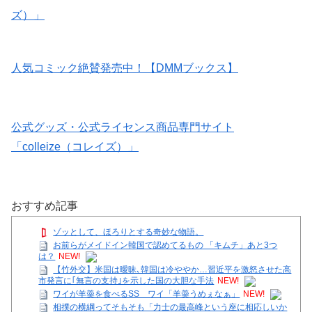
ズ）」
人気コミック絶賛発売中！【DMMブックス】
公式グッズ・公式ライセンス商品専門サイト
「colleize（コレイズ）」
おすすめ記事
ゾッとして、ほろりとする奇妙な物語。
お前らがメイドイン韓国で認めてるもの 「キムチ」あと3つ
は？
NEW!
【竹外交】米国は曖昧､韓国は冷ややか…習近平を激怒させた高
市発言に｢無言の支持｣を示した国の大胆な手法
NEW!
ワイが羊羮を食べるSS ワイ「羊羮うめぇなぁ」
NEW!
相撲の横綱ってそもそも「力士の最高峰という座に相応しいか