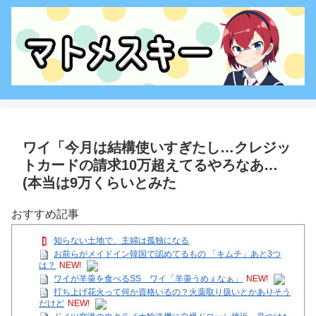
ワイ「今月は結構使いすぎたし…クレジッ
トカードの請求10万超えてるやろなあ…
(本当は9万くらいとみた
おすすめ記事
知らない土地で、主婦は孤独になる
お前らがメイドイン韓国で認めてるもの 「キムチ」あと3つ
は？
NEW!
ワイが羊羮を食べるSS ワイ「羊羮うめぇなぁ」
NEW!
打ち上げ花火って何か資格いるの？火薬取り扱いとかありそう
だけど
NEW!