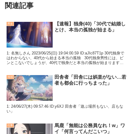
関連記事
【速報】独身(40)「30代で結婚し
男女
とけ、本当の孤独が始まる」
1: 名無しさん 2023/06/25(日) 19:04:00.59 ID:aJIc87T1p 30代独身で
はわからない、40代から始まる本当の孤独 30代独身男性には、ピ
ンとこないでしょうが、40代で独身だと本当の孤独が始まります。
友...
田舎者「田舎には娯楽がない…若
地域
者も都会に行っちまった」
1: 24/06/27(木) 09:57:46 ID:y6XJ 田舎者「遊ぶ場所もない、店もな
い」
馬鹿「無能は公務員なれ！w」ワ
仕事
イ「何言ってんだこいつ」