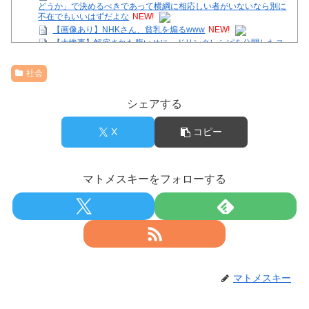
どうか」で決めるべきであって横綱に相応しい者がいないなら別に
不在でもいいはずだよな
NEW!
【画像あり】NHKさん、貧乳を煽るwww
NEW!
【大惨事】解雇された腹いせに、ドリンクレシピを公開したス
タバ元従業員 「ゴミ扱いするからこうなるwww」⇒！
NEW!
今年も半分過ぎたアイドルマスターシャイニーカラーズシャニ
社会
ソンシャニマススレ
【画像】底辺ユーチューバーだけど収益晒すわｗ
シェアする
【画像】女子アナさん、がっつり見えてるｗｗｗ
36歳の彼女と結婚したいのに、家族が猛反対。家族から信じら
れない言葉が飛び出した… 他
X
コピー
Powered by livedoor 相互RSS
マトメスキーをフォローする
マトメスキー