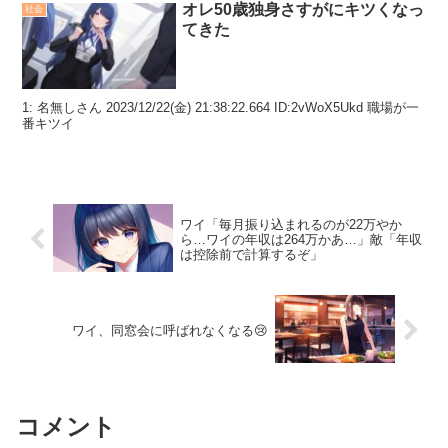
オレ50歳独身さすがにキツくなっ
社会
てきた
1: 名無しさん 2023/12/22(金) 21:38:22.664 ID:2vWoX5Ukd 職場が一
番キツイ
ワイ「毎月振り込まれるのが22万やか
ら…ワイの年収は264万かあ…」敵「年収
は控除前で計算するぞ」
ワイ、同窓会に呼ばれなくなる😢
コメント