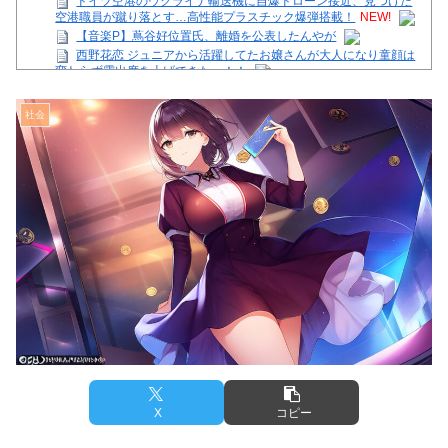
ドイツ空港のウクライナ輸送機に自爆ドローン接近、見つけた
空港職員が蹴り落とす…高性能プラスチック爆弾搭載！
NEW!
【音楽P】蔦谷好位置氏、離婚を公表したんやが
西野花恋 ジュニアから活躍してたお嬢さんが大人になり童顔は
変わらず露出度を上げてきたー！！
【注目】熊本地震、28人死亡（30日午前6:30時点）
舌を絡ませて、唾液交換して── ちゅっちゅしながらの濃厚エ
社会
ッ画像♪
【芸能】星野真里さんの挑戦、暑さを心配する声続出!!!
【画像】イオンモール熊本の店内のビフォーアフターがこちら
Powered by livedoor 相互RSS
X
コピー