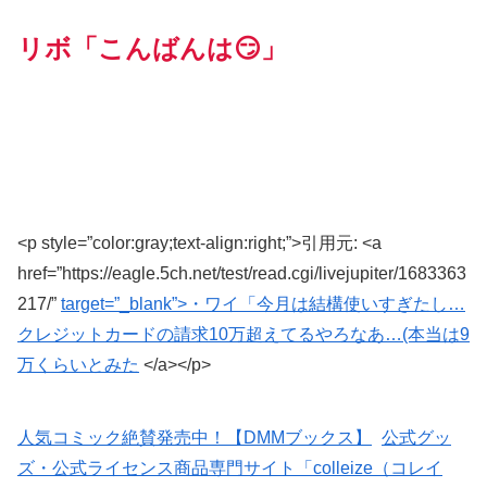
リボ「こんばんは😏」
<p style=”color:gray;text-align:right;”>引用元: <a
href=”https://eagle.5ch.net/test/read.cgi/livejupiter/1683363
217/”
target=”_blank”>・ワイ「今月は結構使いすぎたし…
クレジットカードの請求10万超えてるやろなあ…(本当は9
万くらいとみた
</a></p>
人気コミック絶賛発売中！【DMMブックス】
公式グッ
ズ・公式ライセンス商品専門サイト「colleize（コレイ