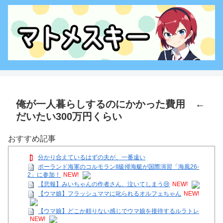
俺が一人暮らしするのにかかった費用 ←
だいたい300万円くらい
おすすめ記事
分かり合えているはずの夫が、一番遠い
ポーランド海軍のコルモランII級掃海艇が国際演習「海風26-
2」に参加！
NEW!
【悲報】みいちゃんの作者さん、泣いてしまう😢
NEW!
【ウマ娘】フラッシュママに叱られるオルフェちゃん
NEW!
【ウマ娘】どこか頼りない感じでウマ娘を接待するルラトレ
NEW!