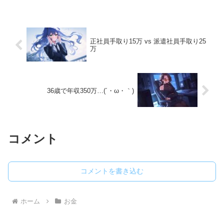
正社員手取り15万 vs 派遣社員手取り25
万
36歳で年収350万…(´・ω・｀)
コメント
コメントを書き込む
ホーム
お金