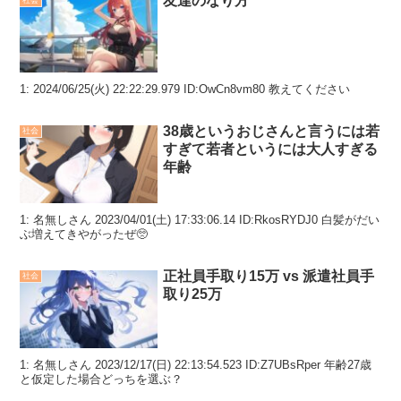
友達のなり方
社会
1: 2024/06/25(火) 22:22:29.979 ID:OwCn8vm80 教えてください
38歳というおじさんと言うには若
社会
すぎて若者というには大人すぎる
年齢
1: 名無しさん 2023/04/01(土) 17:33:06.14 ID:RkosRYDJ0 白髪がだい
ぶ増えてきやがったぜ🥺
正社員手取り15万 vs 派遣社員手
社会
取り25万
1: 名無しさん 2023/12/17(日) 22:13:54.523 ID:Z7UBsRper 年齢27歳
と仮定した場合どっちを選ぶ？