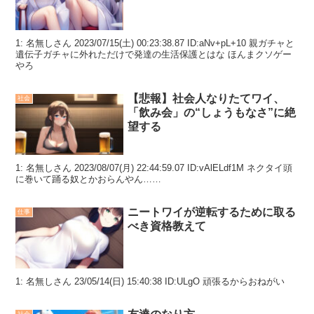
1: 名無しさん 2023/07/15(土) 00:23:38.87 ID:aNv+pL+10 親ガチャと
遺伝子ガチャに外れただけで発達の生活保護とはな ほんまクソゲー
やろ
【悲報】社会人なりたてワイ、
社会
「飲み会」の“しょうもなさ”に絶
望する
1: 名無しさん 2023/08/07(月) 22:44:59.07 ID:vAlELdf1M ネクタイ頭
に巻いて踊る奴とかおらんやん……
ニートワイが逆転するために取る
仕事
べき資格教えて
1: 名無しさん 23/05/14(日) 15:40:38 ID:ULgO 頑張るからおねがい