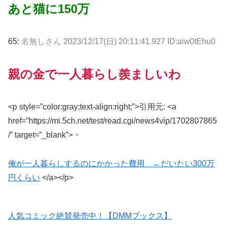
あと猫に150万
65:
名無しさん
2023/12/17(日) 20:11:41.927 ID:aiw0tEhu0
親の金で一人暮らし羨ましいわ
<p style=”color:gray;text-align:right;”>引用元: <a
href=”https://mi.5ch.net/test/read.cgi/news4vip/1702807865
/” target=”_blank”>・
俺が一人暮らしするのにかかった費用 ←だいたい300万
円くらい
</a></p>
人気コミック絶賛発売中！【DMMブックス】