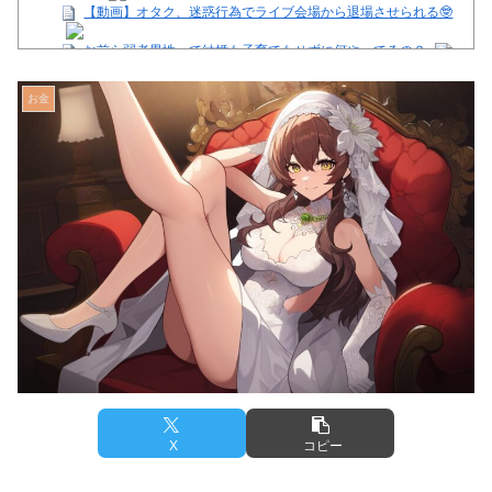
【動画】オタク、迷惑行為でライブ会場から退場させられる🤓
お前ら弱者男性って結婚も子育てもせずに何やってるの？
【注目】熊本地震、28人死亡（30日午前6:30時点）
舌を絡ませて、唾液交換して── ちゅっちゅしながらの濃厚エ
お金
ッ画像♪
【芸能】星野真里さんの挑戦、暑さを心配する声続出!!!
【画像】イオンモール熊本の店内のビフォーアフターがこちら
Powered by livedoor 相互RSS
X
コピー