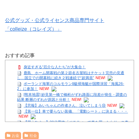
公式グッズ・公式ライセンス商品専門サイト
「colleize（コレイズ）」
おすすめ記事
身近すぎる“厄介な人たち”が大集合！
鹿島、ホーム開幕戦の第２節名古屋戦はチケット完売の見通
し…国立での開幕戦に続き２戦連続で“超満員”
NEW!
ポーランド海軍のコルモランII級掃海艇が国際演習「海風26-
2」に参加！
NEW!
[熊本地震] 妙見第一橋で橋桁がずれ路面に段差が発生・調査の
結果 断層のずれが原因と分析！
NEW!
【悲報】みいちゃんの作者さん、泣いてしまう😢
NEW!
【第一位】車で要らない装備、「電動シート」に決まる・・・
NEW!
【買うなよｗ】20代男性「ジモティーで車を買ったらリース車
だった」53歳無職が逮捕
NEW!
近藤あさみ 大人になると衣装も下着になり露出度も高くなるの
お金
社会
でいいですよね～！