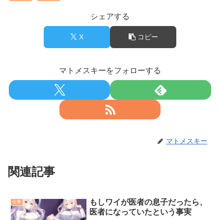
【画像】底辺ユーチューバーだけど収益晒すわｗ
シェアする
【画像】女子アナさん、がっつり見えてるｗｗｗ
36歳の彼女と結婚したいのに、家族が猛反対。家族から信じら
れない言葉が飛び出した… 他
X
コピー
Powered by livedoor 相互RSS
マトメスキーをフォローする
マトメスキー
関連記事
もしワイが医者の息子だったら、
仕事
医者になっていたという事実