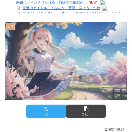
約書にサインさせられる→前線で大量戦死！
NEW!
最近のアイドルってなんか「普通に居そう」だね
ライオンが暑さで死ぬってニュース見たんだけどおかしくね？
【注目】熊本地震、28人死亡（30日午前6:30時点）
地域
舌を絡ませて、唾液交換して── ちゅっちゅしながらの濃厚エ
ッ画像♪
【芸能】星野真里さんの挑戦、暑さを心配する声続出!!!
【画像】イオンモール熊本の店内のビフォーアフターがこちら
Powered by livedoor 相互RSS
X
コピー
2024.06.27