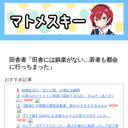
田舎者「田舎には娯楽がない…若者も都会
に行っちまった」
おすすめ記事
結婚生活の「当たり前」が壊れる瞬間
お前らがメイドイン韓国で認めてるもの 「キムチ」あと3つ
は？
NEW!
【動画】中国製の電気自動車、動きがキモすぎるｗｗｗ
NEW!
【ウマ娘】Gaijinにも水着タルマエの良さが分かったか…
NEW!
ロシア、ガチでクズだった… 黒人を旅行に勧誘→ロシア語で契