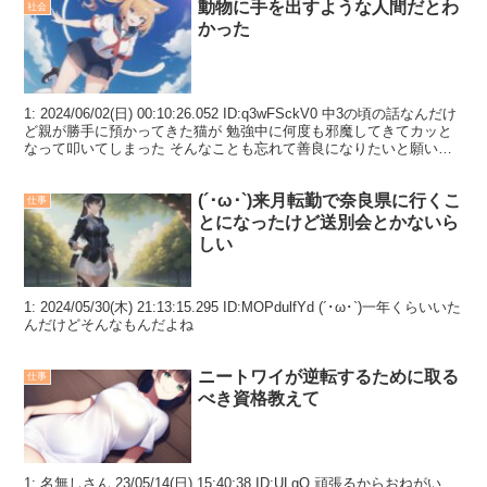
動物に手を出すような人間だとわ
社会
かった
1: 2024/06/02(日) 00:10:26.052 ID:q3wFSckV0 中3の頃の話なんだけ
ど親が勝手に預かってきた猫が 勉強中に何度も邪魔してきてカッと
なって叩いてしまった そんなことも忘れて善良になりたいと願いな
がら生きて...
(´･ω･`)来月転勤で奈良県に行くこ
仕事
とになったけど送別会とかないら
しい
1: 2024/05/30(木) 21:13:15.295 ID:MOPdulfYd (´･ω･`)一年くらいいた
んだけどそんなもんだよね
ニートワイが逆転するために取る
仕事
べき資格教えて
1: 名無しさん 23/05/14(日) 15:40:38 ID:ULgO 頑張るからおねがい