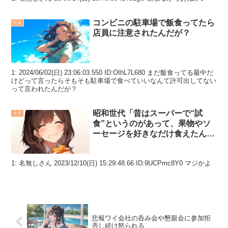
コンビニの駐車場で飯食ってたら
社会
店員に注意されたんだが？
1: 2024/06/02(日) 23:06:03.550 ID:OIhL7L680 まだ飯食ってる最中だ
けどって言ったらそもそも駐車場で食べていいなんて許可出してない
って言われたんだが？
昭和世代「昔はスーパーで“試
ネタ
食”というのがあって、果物やソ
ーセージを好きなだけ食えたんじ
ゃ」
1: 名無しさん 2023/12/10(日) 15:29:48.66 ID:9UCPmc8Y0 マジかよ
悲報ワイ会社の呑み会や懇親会に参加拒
否し続け怒られる