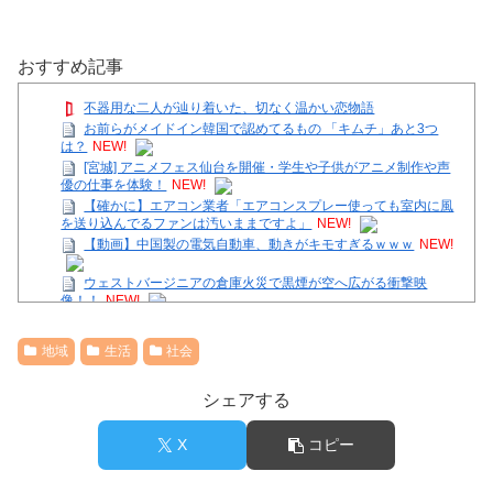
おすすめ記事
不器用な二人が辿り着いた、切なく温かい恋物語
お前らがメイドイン韓国で認めてるもの 「キムチ」あと3つ
は？
NEW!
[宮城] アニメフェス仙台を開催・学生や子供がアニメ制作や声
優の仕事を体験！
NEW!
【確かに】エアコン業者「エアコンスプレー使っても室内に風
を送り込んでるファンは汚いままですよ」
NEW!
【動画】中国製の電気自動車、動きがキモすぎるｗｗｗ
NEW!
ウェストバージニアの倉庫火災で黒煙が空へ広がる衝撃映
像！！
NEW!
【悲報】親友と殴り合いの結果絶縁濃厚→…どっちが悪いん
だ？
NEW!
地域
生活
社会
音羽紀香 お股ぱっくりマッサージがいいですね～！
【画像】底辺ユーチューバーだけど収益晒すわｗ
シェアする
【画像】女子アナさん、がっつり見えてるｗｗｗ
36歳の彼女と結婚したいのに、家族が猛反対。家族から信じら
れない言葉が飛び出した… 他
X
コピー
Powered by livedoor 相互RSS