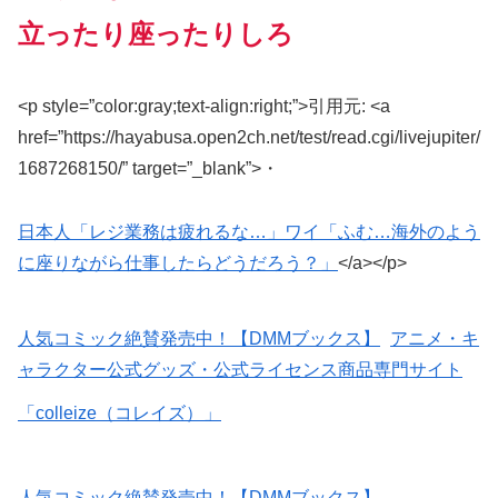
立ったり座ったりしろ
<p style=”color:gray;text-align:right;”>引用元: <a
href=”https://hayabusa.open2ch.net/test/read.cgi/livejupiter/
1687268150/” target=”_blank”>・
日本人「レジ業務は疲れるな…」ワイ「ふむ…海外のよう
に座りながら仕事したらどうだろう？」
</a></p>
人気コミック絶賛発売中！【DMMブックス】
アニメ・キ
ャラクター公式グッズ・公式ライセンス商品専門サイト
「colleize（コレイズ）」
人気コミック絶賛発売中！【DMMブックス】