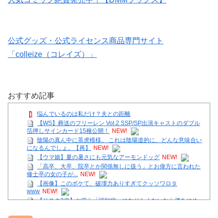
公式グッズ・公式ライセンス商品専門サイト
「colleize（コレイズ）」
おすすめ記事
悩んでいるのは私だけ？夫との距離
【WS】葬送のフリーレン Vol.2 SSP/SP出演キャストのダブル
箔押しサインカード15種公開！
NEW!
陰陽の真ん中に茶虎模様。 これは陰陽道的に、どんな意味合い
になるんでしょ。【再】
NEW!
【ウマ娘】夏の暑さにも元気なアーモンドッグ
NEW!
「高卒、大卒、院卒とか関係無しに扱う」とお偉方に言われた
修士卒の女の子が...
NEW!
【画像】このボケて、破壊力ありすぎてクッソワロタ
www
NEW!
【リスク3倍】お前ら「認知症」になりたくないなら酒をやめ
ろ
NEW!
友達の美人3姉妹に狙われた僕のチ○コ！ 前半