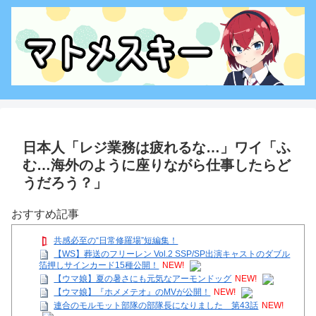
日本人「レジ業務は疲れるな…」ワイ「ふ
む…海外のように座りながら仕事したらど
うだろう？」
おすすめ記事
共感必至の“日常修羅場”短編集！
【WS】葬送のフリーレン Vol.2 SSP/SP出演キャストのダブル
箔押しサインカード15種公開！
NEW!
【ウマ娘】夏の暑さにも元気なアーモンドッグ
NEW!
【ウマ娘】『ホメメテオ』のMVが公開！
NEW!
連合のモルモット部隊の部隊長になりました 第43話
NEW!