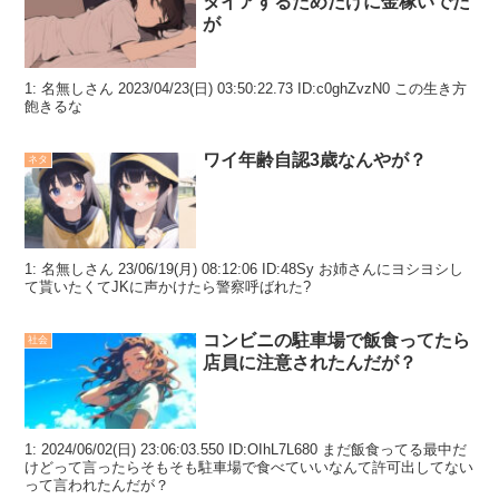
タイアするためだけに金稼いでた
が
1: 名無しさん 2023/04/23(日) 03:50:22.73 ID:c0ghZvzN0 この生き方
飽きるな
ワイ年齢自認3歳なんやが？
ネタ
1: 名無しさん 23/06/19(月) 08:12:06 ID:48Sy お姉さんにヨシヨシし
て貰いたくてJKに声かけたら警察呼ばれた?
コンビニの駐車場で飯食ってたら
社会
店員に注意されたんだが？
1: 2024/06/02(日) 23:06:03.550 ID:OIhL7L680 まだ飯食ってる最中だ
けどって言ったらそもそも駐車場で食べていいなんて許可出してない
って言われたんだが？