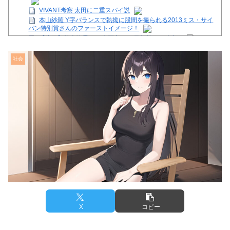
VIVANT考察 太田に二重スパイ説
本山紗羅 Y字バランスで執拗に股間を撮られる2013ミス・サイ
パン特別賞さんのファーストイメージ！
【注目】熊本地震、28人死亡（30日午前6:30時点）
舌を絡ませて、唾液交換して── ちゅっちゅしながらの濃厚エ
ッ画像♪
社会
【芸能】星野真里さんの挑戦、暑さを心配する声続出!!!
【画像】イオンモール熊本の店内のビフォーアフターがこちら
Powered by livedoor 相互RSS
X
コピー