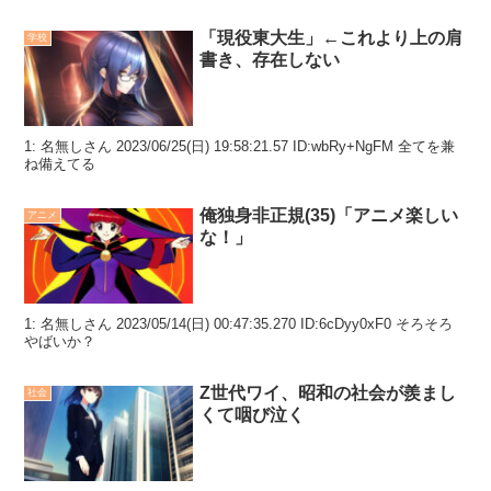
「現役東大生」←これより上の肩
学校
書き、存在しない
1: 名無しさん 2023/06/25(日) 19:58:21.57 ID:wbRy+NgFM 全てを兼
ね備えてる
俺独身非正規(35)「アニメ楽しい
アニメ
な！」
1: 名無しさん 2023/05/14(日) 00:47:35.270 ID:6cDyy0xF0 そろそろ
やばいか？
Z世代ワイ、昭和の社会が羨まし
社会
くて咽び泣く