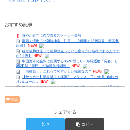
おすすめ記事
爽やか青年に忍び寄るストーカー疑惑
豪雨で流出「北朝鮮地雷に注意」、2週間で12個発見…韓国北
西部！
NEW!
猫が後脚は座って前脚は立っている座り方に名称はあるんです
か?【再】
NEW!
中国海軍の艦隊に所属する052C型ミサイル駆逐艦「長春」と
052D型「厦門」が編隊航行訓練！
NEW!
「清掃員」←これって恥ずかしい職業なの？
NEW!
【サッカー】新星誕生！横浜F・マリノス、三井寺 眞16歳4カ
月5日ゴール...
NEW!
マーモットがヒッチハイクで120kmの旅。ガレージで発見され
逃亡を試みるも無事保護
NEW!
アメリカが朝鮮戦争で勝つにはどうしたらいいのか？
雑談
【画像】底辺ユーチューバーだけど収益晒すわｗ
【画像】女子アナさん、がっつり見えてるｗｗｗ
シェアする
36歳の彼女と結婚したいのに、家族が猛反対。家族から信じら
れない言葉が飛び出した… 他
X
コピー
Powered by livedoor 相互RSS