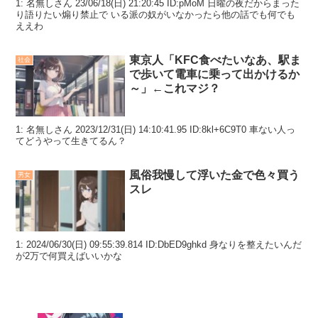
1: 名無しさん 23/06/18(日) 21:20:45 ID:pMoM 日曜の夜だからまった
り語りたい煽り禁止で いる派の奴がいなかったら他の話でも何でも
ええわ
東京人「KFC食べたいなあ、駅ま
社会
で歩いて電車に乗って出かけるか
～」←これマジ？
1: 名無しさん 2023/12/31(日) 14:10:41.95 ID:8kl+6C9T0 車ない人っ
てどうやって生きてるん？
風俗我慢して浮いた金で色々買う
男女
スレ
1: 2024/06/30(日) 09:55:39.814 ID:DbED9ghkd 身なりを整えたいんだ
が2万で何買えばいいかな