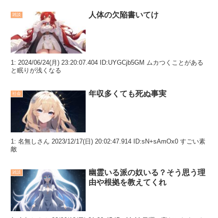
人体の欠陥書いてけ
雑談
1: 2024/06/24(月) 23:20:07.404 ID:UYGCjb5GM ムカつくことがある
と眠りが浅くなる
年収多くても死ぬ事実
社会
1: 名無しさん 2023/12/17(日) 20:02:47.914 ID:sN+sAmOx0 すごい素
敵
幽霊いる派の奴いる？そう思う理
雑談
由や根拠を教えてくれ