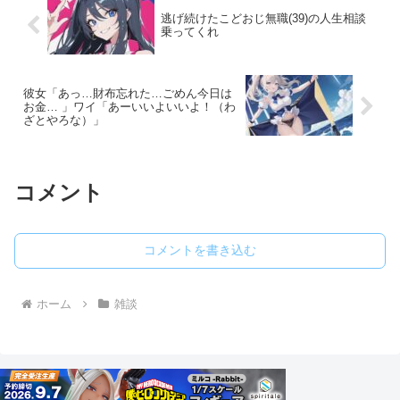
逃げ続けたこどおじ無職(39)の人生相談
乗ってくれ
彼女「あっ…財布忘れた…ごめん今日は
お金… 」ワイ「あーいいよいいよ！（わ
ざとやろな）」
コメント
コメントを書き込む
ホーム
雑談