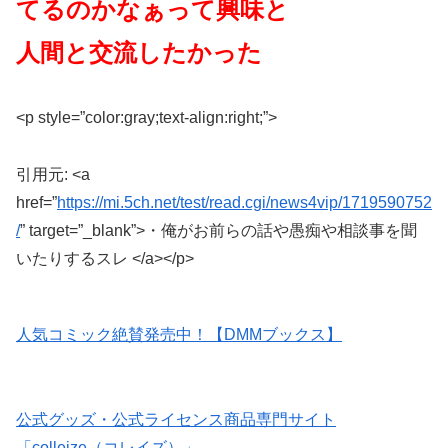
てるのかなぁって興味と
人間と交流したかった
<p style=”color:gray;text-align:right;”>
引用元: <a
href=”
https://mi.5ch.net/test/read.cgi/news4vip/1719590752
/
” target=”_blank”>・俺がお前らの話や愚痴や相談事を聞
いたりするスレ </a></p>
人気コミック絶賛発売中！【DMMブックス】
公式グッズ・公式ライセンス商品専門サイト
「colleize（コレイズ）」