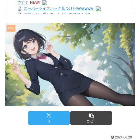
です？
NEW!
スーパーライフハック見つけたwwwwww
お前らが一番シコったジュニアアイドルｗｗｗｗｗｗｗｗｗｗ
【注目】熊本地震、28人死亡（30日午前6:30時点）
雑談
舌を絡ませて、唾液交換して── ちゅっちゅしながらの濃厚エ
ッ画像♪
【芸能】星野真里さんの挑戦、暑さを心配する声続出!!!
【画像】イオンモール熊本の店内のビフォーアフターがこちら
Powered by livedoor 相互RSS
X
コピー
2024.06.29