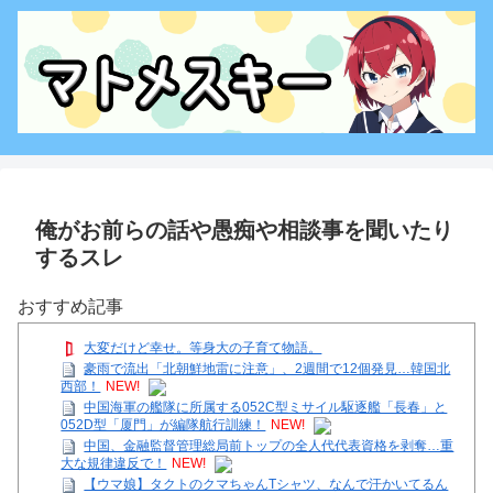
俺がお前らの話や愚痴や相談事を聞いたり
するスレ
おすすめ記事
大変だけど幸せ。等身大の子育て物語。
豪雨で流出「北朝鮮地雷に注意」、2週間で12個発見…韓国北
西部！
NEW!
中国海軍の艦隊に所属する052C型ミサイル駆逐艦「長春」と
052D型「厦門」が編隊航行訓練！
NEW!
中国、金融監督管理総局前トップの全人代代表資格を剥奪…重
大な規律違反で！
NEW!
【ウマ娘】タクトのクマちゃんTシャツ、なんで汗かいてるん