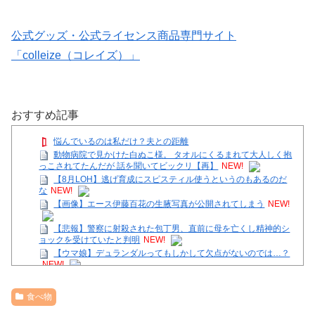
公式グッズ・公式ライセンス商品専門サイト
「colleize（コレイズ）」
おすすめ記事
悩んでいるのは私だけ？夫との距離
動物病院で見かけた白ぬこ様。 タオルにくるまれて大人しく抱
っこされてたんだが 話を聞いてビックリ【再】
NEW!
【8月LOH】逃げ育成にスピスティル使うというのもあるのだ
な
NEW!
【画像】エース伊藤百花の生腋写真が公開されてしまう
NEW!
【悲報】警察に射殺された包丁男、直前に母を亡くし精神的シ
ョックを受けていたと判明
NEW!
【ウマ娘】デュランダルってもしかして欠点がないのでは…？
NEW!
【戦後最長】日本、なんと74ヶ月連続で景気回復していた‥‥
NEW!
食べ物
藤嶌果歩の写真集巡り集英社が声明出した件