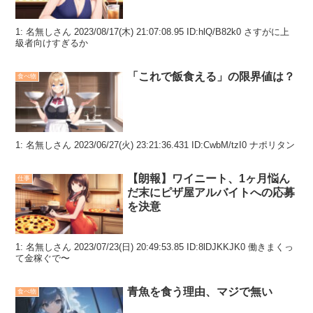
1: 名無しさん 2023/08/17(木) 21:07:08.95 ID:hlQ/B82k0 さすがに上
級者向けすぎるか
「これで飯食える」の限界値は？
食べ物
1: 名無しさん 2023/06/27(火) 23:21:36.431 ID:CwbM/tzI0 ナポリタン
【朗報】ワイニート、1ヶ月悩ん
仕事
だ末にピザ屋アルバイトへの応募
を決意
1: 名無しさん 2023/07/23(日) 20:49:53.85 ID:8lDJKKJK0 働きまくっ
て金稼ぐで〜
青魚を食う理由、マジで無い
食べ物