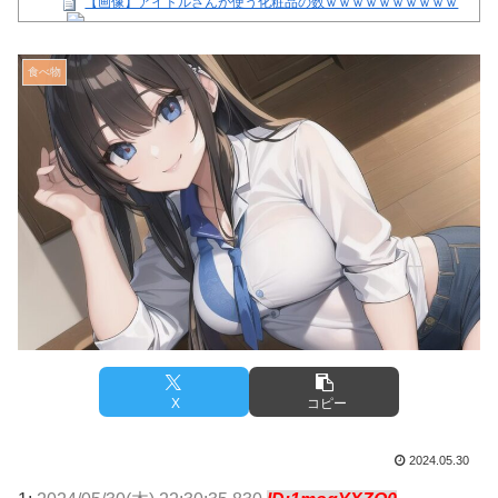
【画像】アイドルさんが使う化粧品の数ｗｗｗｗｗｗｗｗｗｗ
みな実、結婚&妊娠発表後初の公の場に登場したんやが
【注目】熊本地震、28人死亡（30日午前6:30時点）
食べ物
舌を絡ませて、唾液交換して── ちゅっちゅしながらの濃厚エ
ッ画像♪
【芸能】星野真里さんの挑戦、暑さを心配する声続出!!!
【画像】イオンモール熊本の店内のビフォーアフターがこちら
Powered by livedoor 相互RSS
X
コピー
2024.05.30