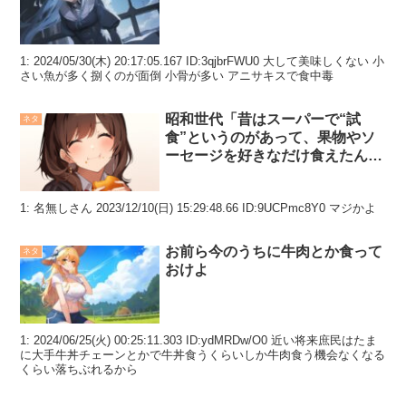
1: 2024/05/30(木) 20:17:05.167 ID:3qjbrFWU0 大して美味しくない 小
さい魚が多く捌くのが面倒 小骨が多い アニサキスで食中毒
昭和世代「昔はスーパーで“試
ネタ
食”というのがあって、果物やソ
ーセージを好きなだけ食えたんじ
ゃ」
1: 名無しさん 2023/12/10(日) 15:29:48.66 ID:9UCPmc8Y0 マジかよ
お前ら今のうちに牛肉とか食って
ネタ
おけよ
1: 2024/06/25(火) 00:25:11.303 ID:ydMRDw/O0 近い将来庶民はたま
に大手牛丼チェーンとかで牛丼食うくらいしか牛肉食う機会なくなる
くらい落ちぶれるから