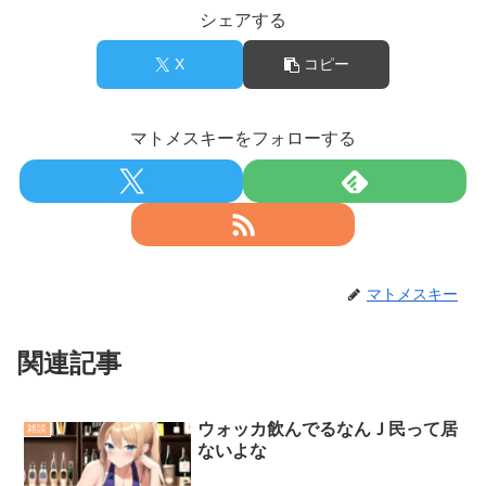
【画像】底辺ユーチューバーだけど収益晒すわｗ
シェアする
【画像】女子アナさん、がっつり見えてるｗｗｗ
36歳の彼女と結婚したいのに、家族が猛反対。家族から信じら
れない言葉が飛び出した… 他
X
コピー
Powered by livedoor 相互RSS
マトメスキーをフォローする
マトメスキー
関連記事
ウォッカ飲んでるなんＪ民って居
雑談
ないよな