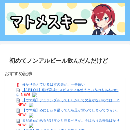
初めてノンアルビール飲んだんだけど
おすすめ記事
分かり合えているはずの夫が、一番遠い
【8月LOH】逃げ育成にスピスティル使うというのもあるのだ
な
NEW!
【ウマ娘】デュランダルってもしかして欠点がないのでは…？
NEW!
【ウマ娘】めにしゅき踊ってたら足が攣ってしまってつらい…
NEW!
まだ墓石があるだけマシと見るべきか。今はもう合葬墓ばかり
NEW!