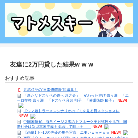
友達に2万円貸した結果w w w
おすすめ記事
共感必至の“日常修羅場”短編集！
「新たなドスケベの道へ 淳之介」「変わった遊び 奈々瀬」「エ
ーロ交換 奈々瀬」「ドスケベ音頭 郁子」「催眠術師 郁子」
NEW!
【ウマ娘】ラーメンシナリオのゴミを見る目スクショスレ
NEW!
中国国防省、海自イージス艦のトマホーク実射試験を批判「国
際社会は新型軍国主義を団結して阻止を」！
NEW!
【画像】FF10の声優の集合写真、エモいｗｗｗｗｗ
NEW!