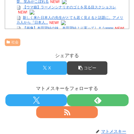
督、笑みがこぼれる
NEW!
【ウマ娘】ラーメンシナリオのゴミを見る目スクショスレ
NEW!
新しく来た日本人の先生がとても若く見えると話題に。アメリ
カ人から『日本人...
NEW!
【画像】本田望結の妹、本田望結より実ってしまうwww
NEW!
【画像】美容室に行った女子、不満げ･･････！！
NEW!
社会
時間停止を解くには少女たちを犯るしかない！っぽい
【画像】底辺ユーチューバーだけど収益晒すわｗ
シェアする
【画像】女子アナさん、がっつり見えてるｗｗｗ
36歳の彼女と結婚したいのに、家族が猛反対。家族から信じら
れない言葉が飛び出した… 他
X
コピー
Powered by livedoor 相互RSS
マトメスキーをフォローする
マトメスキー