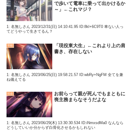
で歩いて電車に乗って出かけるか
～」←これマジ？
1: 名無しさん 2023/12/31(日) 14:10:41.95 ID:8kl+6C9T0 車ない人っ
てどうやって生きてるん？
「現役東大生」←これより上の肩
学校
書き、存在しない
1: 名無しさん 2023/06/25(日) 19:58:21.57 ID:wbRy+NgFM 全てを兼
ね備えてる
お前らって親が死んでもまともに
社会
喪主務まらなそうだよな
1: 名無しさん 2023/06/29(木) 13:30:30.534 ID:iNmxsdMa0 なんなら
どうしていいか分からず白骨化させるかもしれない