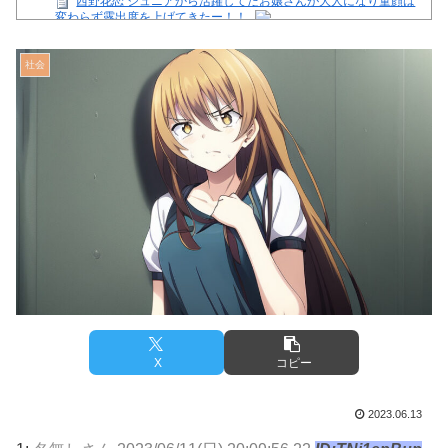
西野花恋 ジュニアから活躍してたお嬢さんが大人になり童顔は
変わらず露出度を上げてきたー！！
女のカラフルな服着た5人組が変な呪文みたいな言葉を唱える
グループ多すぎんか
社会
【注目】熊本地震、28人死亡（30日午前6:30時点）
舌を絡ませて、唾液交換して── ちゅっちゅしながらの濃厚エ
ッ画像♪
【芸能】星野真里さんの挑戦、暑さを心配する声続出!!!
【画像】イオンモール熊本の店内のビフォーアフターがこちら
Powered by livedoor 相互RSS
X
コピー
2023.06.13