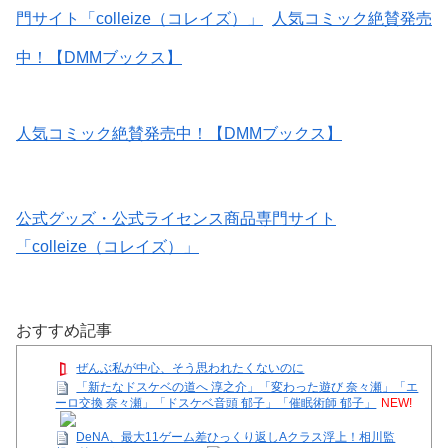
門サイト「colleize（コレイズ）」
人気コミック絶賛発売
中！【DMMブックス】
人気コミック絶賛発売中！【DMMブックス】
公式グッズ・公式ライセンス商品専門サイト
「colleize（コレイズ）」
おすすめ記事
ぜんぶ私が中心、そう思われたくないのに
「新たなドスケベの道へ 淳之介」「変わった遊び 奈々瀬」「エ
ーロ交換 奈々瀬」「ドスケベ音頭 郁子」「催眠術師 郁子」
NEW!
DeNA、最大11ゲーム差ひっくり返しAクラス浮上！相川監