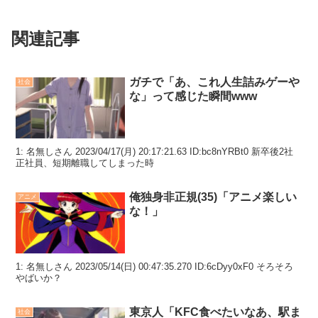
関連記事
ガチで「あ、これ人生詰みゲーや
社会
な」って感じた瞬間www
1: 名無しさん 2023/04/17(月) 20:17:21.63 ID:bc8nYRBt0 新卒後2社
正社員、短期離職してしまった時
俺独身非正規(35)「アニメ楽しい
アニメ
な！」
1: 名無しさん 2023/05/14(日) 00:47:35.270 ID:6cDyy0xF0 そろそろ
やばいか？
東京人「KFC食べたいなあ、駅ま
社会