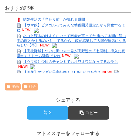
おすすめ記事
結婚生活の「当たり前」が壊れる瞬間
【ウマ娘】ピスゴルってみんな幼稚園児設定だから興奮するよ
ね
NEW!
ネコと寝るのはよくないって医者が言ってた 眠ってる間に飼い
主の顔とかを舐めたりしてるから、菌が感染して人間が病気になる
らしい【再】
NEW!
【高校野球】ついに田中マー君が高野連の「七回制」導入に異
議申す！ドーム球場でやれ
NEW!
【ウマ娘】今回のチャンミでもオワオワになってるルラち
NEW!
【画像】マツダが黒字転換！！CX-5がバカ売れ
NEW!
彼女「私もね、昔ちょータイプでカッコいい人と付き合ってた
んだけど」俺「うん」→…最悪なことを白状する
NEW!
漫画
社会
友達の美人3姉妹に狙われた僕のチ○コ！ 前半
【画像】底辺ユーチューバーだけど収益晒すわｗ
シェアする
【画像】女子アナさん、がっつり見えてるｗｗｗ
36歳の彼女と結婚したいのに、家族が猛反対。家族から信じら
れない言葉が飛び出した… 他
X
コピー
Powered by livedoor 相互RSS
マトメスキーをフォローする