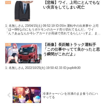
【悲報】ワイ、上司にとんでもな
社会
い失言をしてしまい死亡
1: 名無しさん 23/04/15(土) 09:52:19 ID:0SIn 運転中の出来事や 上司
「ほー8時なのにもうポケモンのカード売り切れてるんだ」 ワイ
「ん？あぁなんか今レアカードが高値で売れてるらしいっすよ、まぁ
いい歳してカードゲー...
【画像】長距離トラック運転手
仕事
「この仕事やってて良かったと思
う瞬間がこれだよ」
1: 名無しさん 2022/10/25(火) 19:50:42.33 ID:jsq4t4h30
冷凍チャーハンを冷凍のまま食うのにハ
マってる