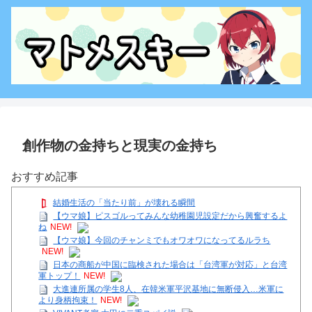
創作物の金持ちと現実の金持ち
おすすめ記事
結婚生活の「当たり前」が壊れる瞬間
【ウマ娘】ピスゴルってみんな幼稚園児設定だから興奮するよ
ね
NEW!
【ウマ娘】今回のチャンミでもオワオワになってるルラち
NEW!
日本の商船が中国に臨検された場合は「台湾軍が対応」と台湾
軍トップ！
NEW!
大進連所属の学生8人、在韓米軍平沢基地に無断侵入…米軍に
より身柄拘束！
NEW!