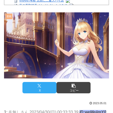
VIVANT考察 太田に二重スパイ説
昔の香取慎吾イケメンだったよな？
【注目】熊本地震、28人死亡（30日午前6:30時点）
舌を絡ませて、唾液交換して── ちゅっちゅしながらの濃厚エ
漫画
ッ画像♪
【芸能】星野真里さんの挑戦、暑さを心配する声続出!!!
【画像】イオンモール熊本の店内のビフォーアフターがこちら
Powered by livedoor 相互RSS
X
コピー
2023.05.01
1:
名無しさん
2023/04/30(日) 00:33:33.39
ID:weMejjmY0